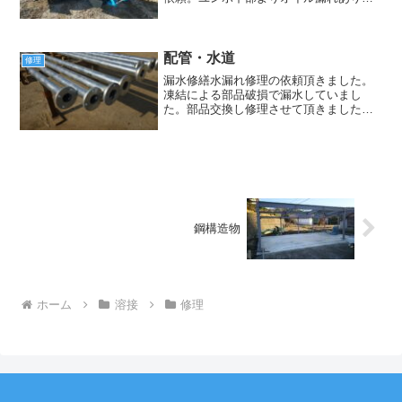
との事で修理依頼いただきました。洗
浄、掃除し漏れ箇所を確認しましスイベ
ルジョイントより漏れと確認しました。
シールを交換しました。その...
配管・水道
修理
漏水修繕水漏れ修理の依頼頂きました。
凍結による部品破損で漏水していまし
た。部品交換し修理させて頂きました。
何かあればお伝えください。ありがとう
ございました。水道修理依頼：企業場
所：福島県トイレ配管、洗面台排水等修
理依頼。水が止まらない、排水...
鋼構造物
ホーム
溶接
修理