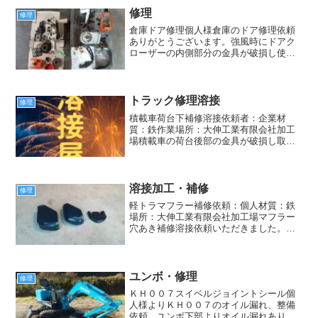
修理
修理
倉庫ドア修理個人様倉庫のドア修理依頼
ありがとうございます。強風時にドアク
ローザーの内側部分の金具が破損し使用
不能となっておりました。サッシに固定
してあり、強風でサッシごと曲がり、破
損しておりました。金具の取り付け部分
を倉庫の角パイプの所に変...
トラック修理溶接
修理
積載車荷台下補修溶接依頼者：企業材
質：鉄作業場所：大伸工業有限会社加工
場積載車の荷台後部の金具が破損し取れ
てしまったとの事で溶接修理依頼頂きま
した。ありがとうございます。破損部分
溶接後、補強の為鉄板溶接しました。反
対側も割れ発生しておりまし...
溶接加工・補修
修理
軽トラマフラー補修依頼：個人材質：鉄
場所：大伸工業有限会社加工場マフラー
穴あき補修溶接依頼いただきました。溶
接にて穴をふさぎ完了いたしました。何
かありましたらまた宜しくお願い致しま
す。トラクター部品補修溶接依頼：企業
材質：鉄・鋳物場所：大伸...
ユンボ・修理
修理
ＫＨ００７スイベルジョイントシール個
人様よりＫＨ００７のオイル漏れ、整備
依頼。ユンボ下部よりオイル漏れあり、